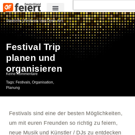
Startseite
|
Festivals und Open-Airs
Festival Trip
planen und
organisieren
Keine Kommentare
Tags:
Festivals
,
Organisation
,
Planung
Festivals sind eine der besten Möglichkeiten,
um mit euren Freunden so richtig zu feiern,
neue Musik und Künstler / DJs zu entdecken