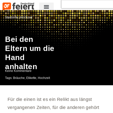
Startseite
|
Hochzeit
Bei den
Eltern um die
Hand
anhalten
Keine Kommentare
Tags:
Bräuche
,
Etikette
,
Hochzeit
Für die einen ist es ein Relikt aus längst
vergangenen Zeiten, für die anderen gehört