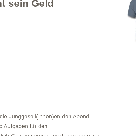
t sein Geld
 die Junggesell(innen)en den Abend
nd Aufgaben für den
lich Geld verdienen lässt, das dann zur