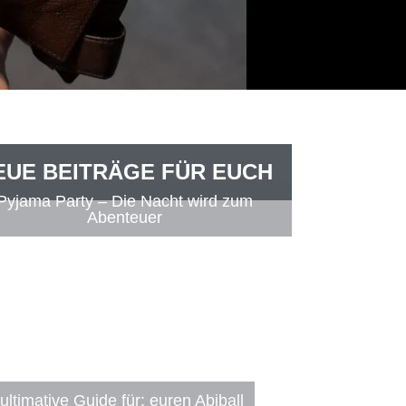
EUE BEITRÄGE FÜR EUCH
Pyjama Party – Die Nacht wird zum
Abenteuer
ultimative Guide für: euren Abiball