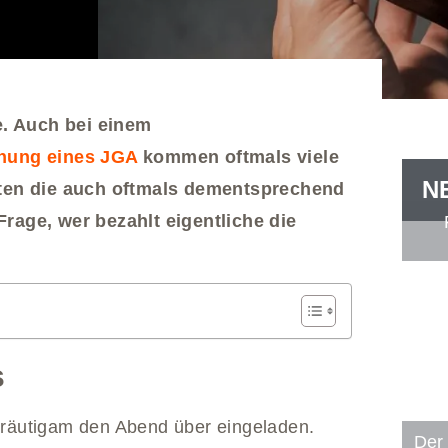
e. Auch bei einem
nung eines JGA
kommen oftmals viele
N
sten die auch oftmals dementsprechend
 Frage, wer bezahlt eigentliche die
s
 Bräutigam den Abend über eingeladen.
Der 