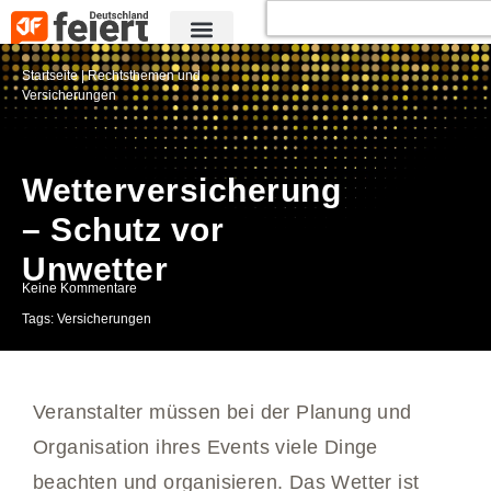
Startseite
|
Rechtsthemen und
Versicherungen
Wetterversicherung
– Schutz vor
Unwetter
Keine Kommentare
Tags:
Versicherungen
Veranstalter müssen bei der Planung und
Organisation ihres Events viele Dinge
beachten und organisieren. Das Wetter ist