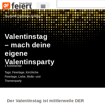
Startseite
|
Sonstige Anlässe
Valentinstag
– mach deine
eigene
Valentinsparty
1 Kommentar
Tags:
Feiertage
,
Kirchliche
Feiertage
,
Liebe
,
Motto- und
Themenparty
Der Valentinstag ist mittlerweile DER