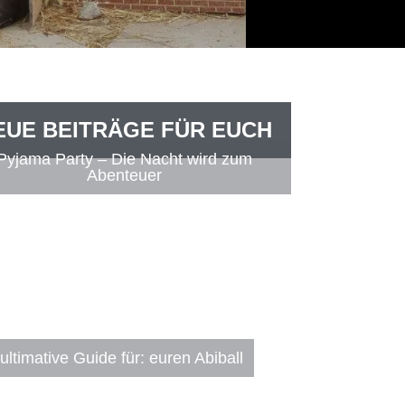
EUE BEITRÄGE FÜR EUCH
Pyjama Party – Die Nacht wird zum
Abenteuer
ultimative Guide für: euren Abiball