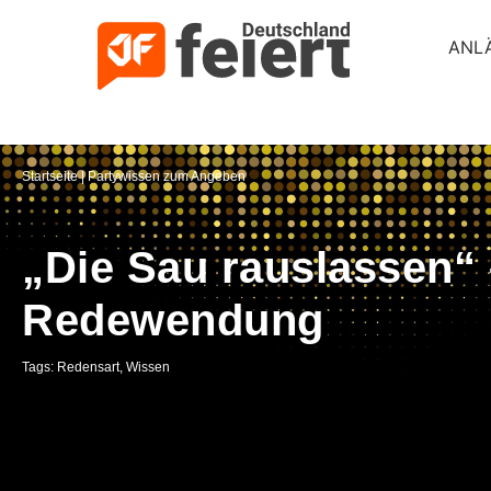
ANL
Startseite
|
Partywissen zum Angeben
„Die Sau rauslassen“ 
Redewendung
Tags:
Redensart
,
Wissen