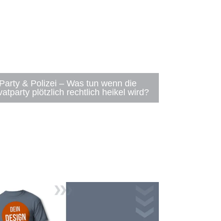
Party & Polizei – Was tun wenn die
vatparty plötzlich rechtlich heikel wird?