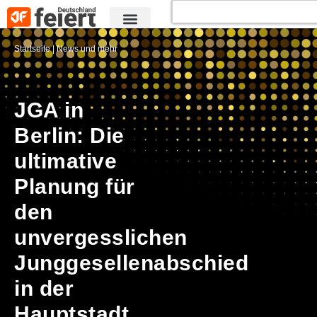
Startseite
|
News und mehr
JGA in
Berlin: Die
ultimative
Planung für
den
unvergesslichen
Junggesellenabschied
in der
Hauptstadt