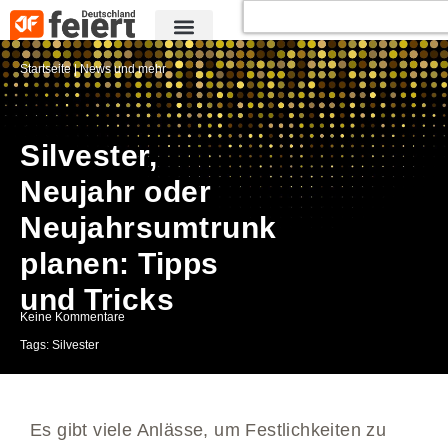
Startseite
|
News und mehr
Silvester,
Neujahr oder
Neujahrsumtrunk
planen: Tipps
und Tricks
Keine Kommentare
Tags:
Silvester
Es gibt viele Anlässe, um Festlichkeiten zu