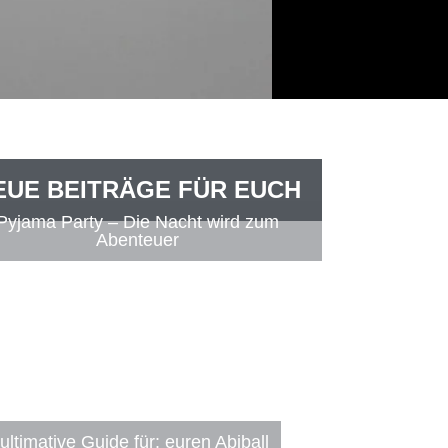
EUE BEITRÄGE FÜR EUCH
Pyjama Party – Die Nacht wird zum
Abenteuer
ultimative Guide für: euren Abiball