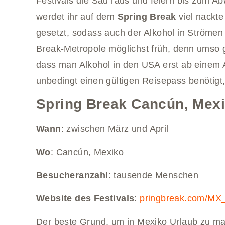
Festivals die Sau raus und feiern bis zum A
werdet ihr auf dem
Spring Break
viel nackte
gesetzt, sodass auch der Alkohol in Strömen f
Break-Metropole möglichst früh, denn umso 
dass man Alkohol in den USA erst ab einem 
unbedingt einen gültigen Reisepass benötigt
Spring Break Cancún, Mex
Wann
: zwischen März und April
Wo
: Cancún, Mexiko
Besucheranzahl
: tausende Menschen
Website des Festivals
:
pringbreak.com/MX_
Der beste Grund, um in Mexiko Urlaub zu m