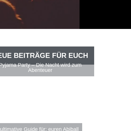
EUE BEITRÄGE FÜR EUCH
Pyjama Party – Die Nacht wird zum
Abenteuer
ultimative Guide für: euren Abiball