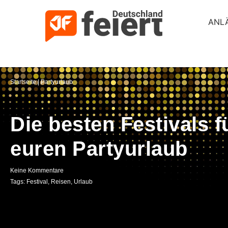
ANL
Startseite
|
Partyurlaub
Die besten Festivals f
euren Partyurlaub
Keine Kommentare
Tags:
Festival
,
Reisen
,
Urlaub