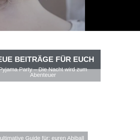
EUE BEITRÄGE FÜR EUCH
Pyjama Party – Die Nacht wird zum
Abenteuer
ultimative Guide für: euren Abiball