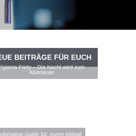
EUE BEITRÄGE FÜR EUCH
Pyjama Party – Die Nacht wird zum
Abenteuer
ultimative Guide für: euren Abiball