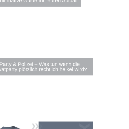
ultimative Guide für: euren Abiball
Party & Polizei – Was tun wenn die
vatparty plötzlich rechtlich heikel wird?