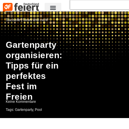
Startseite
|
News und mehr
Gartenparty
organisieren:
Tipps für ein
perfektes
Fest im
Freien
Keine Kommentare
Tags:
Gartenparty
,
Pool