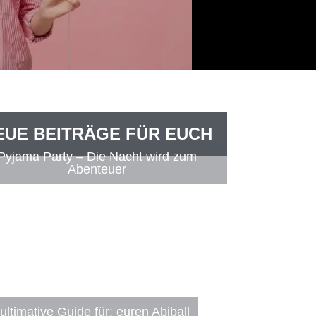
EUE BEITRÄGE FÜR EUCH
Pyjama Party – Die Nacht wird zum
Abenteuer
ultimative Guide für: euren Abiball